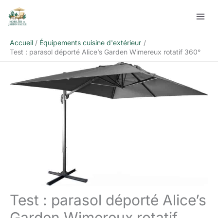
Aller
Rechercher
au
contenu
Accueil
Équipements cuisine d'extérieur
Test : parasol déporté Alice’s Garden Wimereux rotatif 360°
Test : parasol déporté Alice’s
Garden Wimereux rotatif