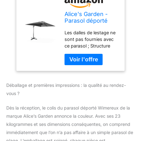
Alice's Garden -
Parasol déporté
rectangulaire 3x4
Les dalles de lestage ne
m - Wimereux -
sont pas fournies avec
Gris - Parasol
ce parasol ; Structure
excentré inclinable
robuste en aluminium,
dans 5 positions.
peinture anthracite. Mât
rotatif à 360°.
ovalisé, afin d'optimiser
le coulissement de la
poignée ; Toile
Déballage et premières impressions : la qualité au rendez-
déperlante et très dense
de 240g/m² ; Housse de
vous ?
protection incluse
Dès la réception, le colis du parasol déporté Wimereux de la
marque Alice’s Garden annonce la couleur. Avec ses 23
kilogrammes et ses dimensions conséquentes, on comprend
immédiatement que l’on n’a pas affaire à un simple parasol de
plage. L’emballage est soigné, chaque pièce est