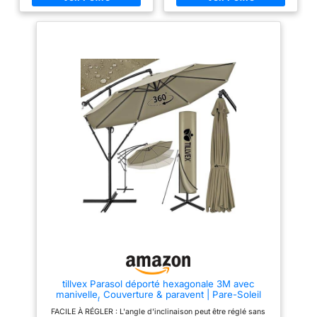
pour ajuster la hauteur, mais
pleinement de vos espaces
également l’angle d’inclinaison
extérieurs. STRUCTURE
de la toile en fonction de la
ROBUSTE EN ALUMINIUM ET
position du soleil. Il est
ACIER – Fabriqué avec un mât
également rotatif à 365 degrés.
en aluminium durable et des
De plus, vous pouvez ouvrir et
composants en acier renforcé
fermer facilement la toile grâce
pour une résistance et une
à la manivelle anti-retour
stabilité optimales, ce parasol
DESIGN ROBUSTE - La forme
de jardin haut de gamme est
en croix du bas de notre
conçu pour une utilisation
parasol pourra être fixé dans un
durable dans les jardins, patios
sol dur, mais il faudra surtout le
et terrasses. TOILE
lester avec des dalles dédiées
IMPERMÉABLE – La toile
(non fournies). De plus, il y a 11
résistante en polyester 210 g/m²
baleines sur la toile pour rendre
offre une protection UV fiable et
le parasol plus stable
une excellente imperméabilité,
MATÉRIAUX DURABLE - La
faisant de ce parasol le choix
totalité des parties métalliques
idéal pour se détendre, dîner et
de notre parasol hexagonal est
recevoir en extérieur. PIED EN
recouverts de peinture époxy
CROIX INCLUS – Livré en
anthracite adaptée pour vous
version déportée avec son pied
promettre une durabilité dans le
en croix robuste, ce parasol
temps CARACTÉRISTIQUES -
offre un support stable et
Dimensions ouvert (largeur x
sécurisé au quotidien. Ce
profondeur x hauteur) - 300 x
parasol déporté polyvalent est
300 x 235 cm. Couleurs
rapide à monter et facile à
tillvex Parasol déporté hexagonale 3M avec
disponibles - Beige, Vert , Gris,
positionner dans votre espace
manivelle, Couverture & paravent | Pare-Soleil
Kaki, Rouge REMARQUE - Avant
extérieur préféré. DESIGN
avec Pied | Protection UV en Aluminium pour Le
d'utiliser le produit, veuillez lire
MODERNE POUR TOUS LES
FACILE À RÉGLER : L'angle d'inclinaison peut être réglé sans
Jardin | Parasol à manivelle pour Le marché
attentivement les instructions du
ESPACES EXTÉRIEURS – Ce