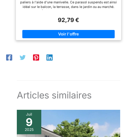
paliers à l'aide d'une manivelle. Ce parasol suspendu est ainsi
déperlant (Taupe)
manuel. La fonction principale
parasol de jardin déporté et
idéal sur le balcon, la terrasse, dans le jardin ou au marché.
de ce parasol de jardin est de
pratique, également appelé
UNE QUALITÉ CONVAINCANTE : L'armature est en aluminium
créer de l'ombre et une
parasol banane, est idéal pour
inoxydable. Les 8 pans robustes, les baleines renforcées en
protection minimale contre les
les jardins, terrasses, cours,
92,79 €
métal et un grand pied (Ø 100 cm) assurent une stabilité
averses légères. Il est fortement
abords de piscine et espaces
optimale. Le parasol tillvex est livré avec une couverture
déconseillé d'utiliser le parasol
de détente extérieurs. Un choix
imperméable de haute qualité, qui se monte et se démonte
lorsqu'il pleut ou lorsqu'il y a
élégant pour un confort optimal
sans effort grâce à une fermeture éclair. L'ajout pratique d'une
beaucoup de vent au risque
en été.
tige métallique facilite encore l'opération en rendant le montage
d'abîmer le parasol ou de
et le démontage de la couverture particulièrement simple.
casser sa structure
IDÉAL DANS TOUS LES ESPACES : La toile déperlante est
idéale en extérieur. Avec le parasol tillvex, protégez-vous
contre les averses d'été, les rayons UV et la lumière
éblouissante. UN RANGEMENT COMPACT : Le système de
pliage permet de monter et de démonter le parasol en
quelques secondes. Quand vous ne l'utilisez pas, vous pouvez
fermer le parasol à l'aide de la manivelle et le ranger de
manière compacte.
Articles similaires
Juil
9
2025