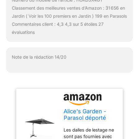
Classement des meilleures ventes d’Amazon : 31 656 en
Jardin ( Voir les 100 premiers en Jardin ) 199 en Parasols
Commentaires client : 4,3 4,3 sur 5 étoiles 27
évaluations
Note de la rédaction 14/20
Alice's Garden -
Parasol déporté
rectangulaire 3x4
Les dalles de lestage ne
m - Wimereux -
sont pas fournies avec
Gris - Parasol