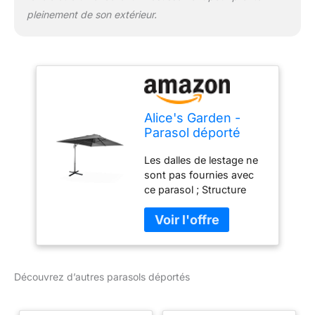
pleinement de son extérieur.
Alice's Garden -
Parasol déporté
rectangulaire 3x4
Les dalles de lestage ne
m - Wimereux -
sont pas fournies avec
Gris - Parasol
ce parasol ; Structure
excentré inclinable
robuste en aluminium,
dans 5 positions.
peinture anthracite. Mât
rotatif à 360°.
ovalisé, afin d'optimiser
le coulissement de la
poignée ; Toile
Découvrez d’autres parasols déportés
déperlante et très dense
de 240g/m² ; Housse de
protection incluse