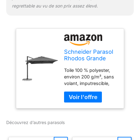
regrettable au vu de son prix assez élevé.
Schneider Parasol
Rhodos Grande
Anthracite 400 x
Toile 100 % polyester,
300 cm 787-15
environ 200 g/m², sans
Armature en
volant, imputrescible,
aluminium Toile
imperméabilisé, amovible
polyester 26,6 kg
pour lavage à la main
Protection UV 50+ selon
la norme australienne et
néo-zélande
Découvrez d’autres parasols
(AS/NZS4399) Structure
en aluminium gris
anthracite revêtu par