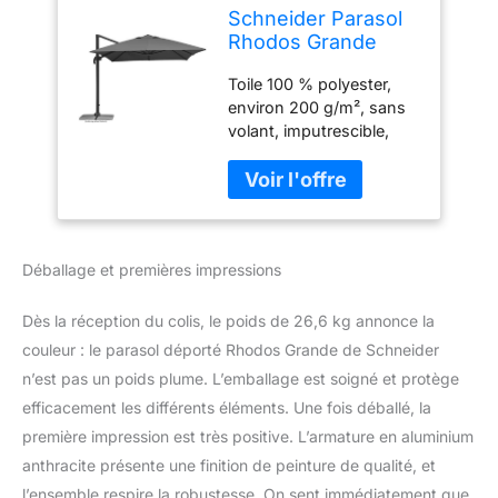
Schneider Parasol
Rhodos Grande
Anthracite 400 x
Toile 100 % polyester,
300 cm 787-15
environ 200 g/m², sans
Armature en
volant, imputrescible,
aluminium Toile
imperméabilisé, amovible
polyester 26,6 kg
pour lavage à la main
Protection UV 50+ selon
la norme australienne et
néo-zélande
Déballage et premières impressions
(AS/NZS4399) Structure
en aluminium gris
anthracite revêtu par
Dès la réception du colis, le poids de 26,6 kg annonce la
pulvérisation, bâton en
couleur : le parasol déporté Rhodos Grande de Schneider
une seule pièce
n’est pas un poids plume. L’emballage est soigné et protège
d'environ 57 x 93 mm
efficacement les différents éléments. Une fois déballé, la
Plateau tournant avec
pédale, pivotant à 360°,
première impression est très positive. L’armature en aluminium
inclinable le long du mât
anthracite présente une finition de peinture de qualité, et
Inclus : housse de
l’ensemble respire la robustesse. On sent immédiatement que