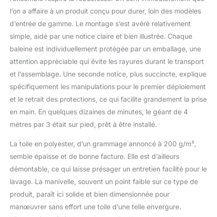
protection opaque avec
l’on a affaire à un produit conçu pour durer, loin des modèles
fermeture éclair et
baguette + support pour
d’entrée de gamme. Le montage s’est avéré relativement
dalles 50 x 50 x 5 cm
simple, aidé par une notice claire et bien illustrée. Chaque
(livré sans plaques)
baleine est individuellement protégée par un emballage, une
attention appréciable qui évite les rayures durant le transport
et l’assemblage. Une seconde notice, plus succincte, explique
spécifiquement les manipulations pour le premier déploiement
et le retrait des protections, ce qui facilite grandement la prise
en main. En quelques dizaines de minutes, le géant de 4
mètres par 3 était sur pied, prêt à être installé.
La toile en polyester, d’un grammage annoncé à 200 g/m²,
semble épaisse et de bonne facture. Elle est d’ailleurs
démontable, ce qui laisse présager un entretien facilité pour le
lavage. La manivelle, souvent un point faible sur ce type de
produit, paraît ici solide et bien dimensionnée pour
manœuvrer sans effort une toile d’une telle envergure.