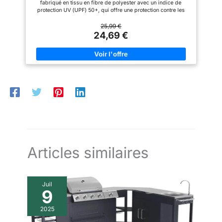
fabriqué en tissu en fibre de polyester avec un indice de
pour assurer une stabilité
optimale, sans avoir à déplacer
protection UV (UPF) 50+, qui offre une protection contre les
maximale. Ne pas utiliser dans
le parasol. Fabriqué à partir de
rayons UV et la pluie, offrant des couleurs vives et durables
des conditions météorologiques
matériaux résistants aux
Robuste et durable : Ce parasol de terrasse pour l'extérieur
25,99 €
défavorables (pluie ou vent fort)
intempéries, ce parasol est
dispose d'une structure en acier inoxydable laquée et
24,69 €
robuste et supporte les
renforcée par 6 nervures de renfort, qui garantit une stabilité
intempéries. Son design
maximale même par vent fort Angle d'inclinaison réglable : ce
fonctionnel et élégant est idéal
parasol de plage dispose d'une manivelle qui vous permet
pour les jardins, les terrasses,
d'ajuster l'angle en fonction du mouvement du soleil pour
les abords de piscine et tous
fournir une protection solaire optimale tout au long de la
vos espaces extérieurs. Il allie
journée. Design multifonctionnel : Les deux ouvertures
protection solaire, éclairage et
d'aération situées sur la partie supérieure améliorent la
praticité.
circulation de l'air, réduisent la pression du vent et
maintiennent la zone sous le parasol fraîche. Idéal pour les
terrasses, jardins, piscines, balcons et cafés en plein air.
Remarque : ce produit ne contient que le parasol, le support
n'est pas inclus Il est recommandé d'utiliser une base de 25 kg
pour assurer une stabilité maximale Ne pas utiliser dans des
conditions météorologiques défavorables (telles que la pluie
ou le vent fort).
Articles similaires
Juil
9
2025