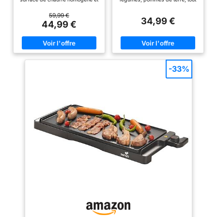
aliment, 2000W, Noir/I
rabattables, ainsi
des aliments parfaitement cuits.
type d'aliments sans aucune
CUISSON MAÎTRISEE
matière grasse - A l'intérieur ou
59,99 €
qu'une étagère
34,99 €
:Thermostat réglable multi
à l'extérieur pour des moments
44,99 €
basse. POUR UNE
positions pour une température
conviviaux entre amis ou en
UTILISATION VARIÉE
de cuisson ajustable à tous les
famille Très grande plaque de
types d’aliments : viandes,
cuisson XXL 90 x 23 cm : Idéal
: Une plancha
poissons, œufs, légumes,
pour 8 à 10 personnes -
électrique permet de
fruits. LARGE SURFACE DE
Revêtement en fonte
CUISSON : taille XL 51 x 25,5
d'aluminium anti-adhésif, qui
cuisiner tous types
-33%
cmpour cuire en même temps
n'attache pas Récupération des
d'aliments (viandes,
plusieurs aliments. Capacité
graisses grâce à son bac à jus,
légumes, fruits, etc.),
pour 6 à 8 personnes.
amovible - Compatible lave-
CUISSON SAINE: revêtement
vaisselle Thermostat réglable
contrairement au
antiadhésif, pas de nécessité
thermostatique : 5 positions
barbecue qui ne
d’ajout de matière grasse.
jusqu'à 240 ° C : réglez et
Réparabilité 15 ans, Garantie 2
adaptez la température de
permet pas la
ans
cuisson de votre Happy
cuisson des
Plancha en fonction de vos
poissons et des
plats et de vos goûts Temps de
chauffe de l'appareil rapide
fruits, par exemple.
(moins de 5 min) - Puissance
LE SAVOIR-FAIRE
2000 W - Position Arrêt - Voyant
lumineux de contrôle 2
FRANÇAIS :
poignées isolantes pour
PLANCHAELEC
déplacer facilement et en toute
propose une large
sécurité votre Happy Plancha,
sans brûlures - 4 pieds anti-
gamme de produits
dérapants pour une parfaite
de qualité à prix
stabilité sur la table, sans aucun