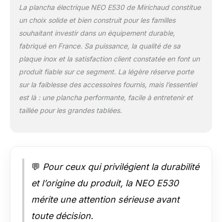
rouiller. Il possède 2
La plancha électrique NEO E530 de Mirichaud constitue
roues fixes et 2
un choix solide et bien construit pour les familles
tablettes fixes non
souhaitant investir dans un équipement durable,
rabattables, ainsi
fabriqué en France. Sa puissance, la qualité de sa
qu'une étagère
basse. POUR UNE
plaque inox et la satisfaction client constatée en font un
UTILISATION VARIÉE
produit fiable sur ce segment. La légère réserve porte
: Une plancha
sur la faiblesse des accessoires fournis, mais l’essentiel
électrique permet de
est là : une plancha performante, facile à entretenir et
cuisiner tous types
d'aliments (viandes,
taillée pour les grandes tablées.
légumes, fruits, etc.),
contrairement au
barbecue qui ne
permet pas la
cuisson des
💬
Pour ceux qui privilégient la durabilité
poissons et des
fruits, par exemple.
et l’origine du produit, la NEO E530
LE SAVOIR-FAIRE
mérite une attention sérieuse avant
FRANÇAIS :
PLANCHAELEC
toute décision.