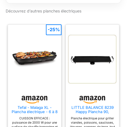
PUISSANTE ET
Découvrez d’autres planches électriques
DURABLE : Cette
plancha électrique
d'une puissance de
2400W est tout en
-25%
inox. Ce matériau est
facile à nettoyer et
très robuste. Elle a 2
zones de cuisson et
de 2 thermostats
allant de 50° à 300°.
CHARIOT PRATIQUE
ET ÉLÉGANT : Ce
meuble au design
contemporain est
conçu en acier
magnélis qui a
l'avantage de ne pas
Tefal - Malaga XL -
LITTLE BALANCE 8239
Plancha électrique - 6 à 8
Happy Plancha 90,
rouiller. Il possède 2
personnes - 2000W -
Plancha électrique 8-10
roues fixes et 2
CUISSON EFFICACE :
Plancha électrique pour griller
Noir
personnes, Plaque XXL
puissance de 2000 W pour une
viandes, poissons, saucisses,
anti-adhésive, Tout
tablettes fixes non
surface de chauffe homogène et
légumes, pommes de terre, tout