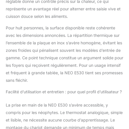
réglable donne un contrôle précis sur la chaleur, ce qui
SAVOIR-FAIRE
FRANÇAIS :
représente un avantage réel pour alterner entre saisie vive et
PLANCHAELEC
cuisson douce selon les aliments.
propose une large
gamme de produits de
Pour huit personnes, la surface disponible reste cohérente
qualité à prix attractifs.
avec les dimensions annoncées. La répartition thermique sur
La marque est née d'un
l’ensemble de la plaque en inox s’avère homogène, évitant les
savoir-faire d’hommes
zones froides qui pénalisent souvent les modèles d’entrée de
et de femmes qui ont à
cœur de produire du
gamme. Ce point technique constitue un argument solide pour
matériel de cuisson
les foyers qui reçoivent régulièrement. Pour un usage intensif
français.
et fréquent à grande tablée, la NEO E530 tient ses promesses
sans fléchir.
Facilité d’utilisation et entretien : pour quel profil d’utilisateur ?
La prise en main de la NEO E530 s’avère accessible, y
compris pour les néophytes. Le thermostat analogique, simple
et lisible, ne nécessite aucune courbe d’apprentissage. Le
montage du chariot demande un minimum de temps mais