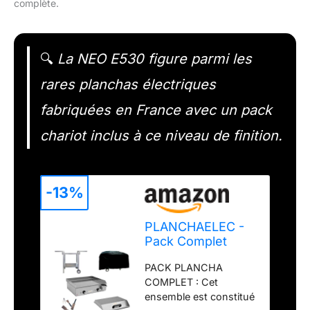
complète.
🔍
La NEO E530 figure parmi les
rares planchas électriques
fabriquées en France avec un pack
chariot inclus à ce niveau de finition.
-13%
PLANCHAELEC -
Pack Complet
Plancha Electrique
PACK PLANCHA
NEO E530-2400W
COMPLET : Cet
- Chariot +
ensemble est constitué
Accessoires - Inox