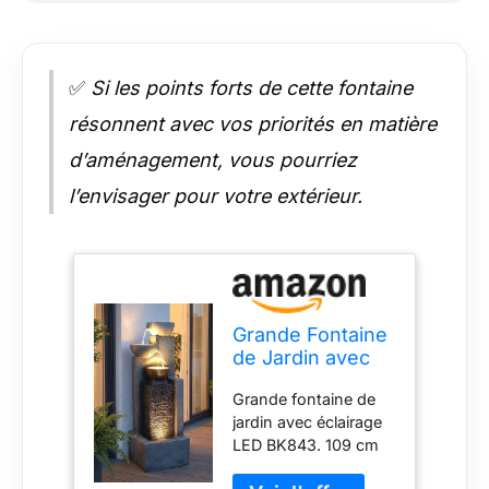
✅
Si les points forts de cette fontaine
résonnent avec vos priorités en matière
d’aménagement, vous pourriez
l’envisager pour votre extérieur.
Grande Fontaine
de Jardin avec
éclairage LED
Grande fontaine de
Fontaine
jardin avec éclairage
Cascade
LED BK843. 109 cm
décoration de
de hauteur La
Jardin