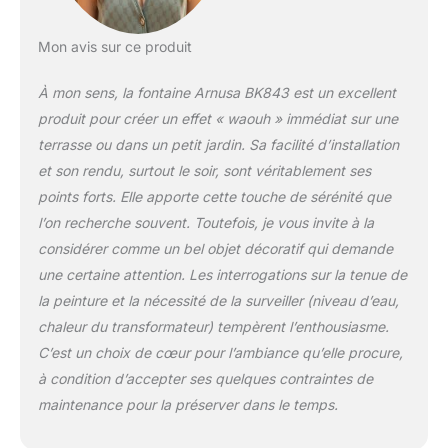
chaud Pompe : 16W
750l/h Bloc
Mon avis sur ce produit
d'alimentation pour
éclairage LED : 12V
À mon sens, la fontaine Arnusa BK843 est un excellent
IP44 Longueur de
produit pour créer un effet « waouh » immédiat sur une
câble 3 mètres À
l'intérieur de la
terrasse ou dans un petit jardin. Sa facilité d’installation
fontaine de jardin se
et son rendu, surtout le soir, sont véritablement ses
trouve le bassin
points forts. Elle apporte cette touche de sérénité que
d'eau, qui peut
l’on recherche souvent. Toutefois, je vous invite à la
contenir environ 30
litres d'eau. La
considérer comme un bel objet décoratif qui demande
pompe est également
une certaine attention. Les interrogations sur la tenue de
placée dans ce
la peinture et la nécessité de la surveiller (niveau d’eau,
bassin. Vous pouvez
chaleur du transformateur) tempèrent l’enthousiasme.
placer la fontaine
librement. L'eau est
C’est un choix de cœur pour l’ambiance qu’elle procure,
pompée dans la
à condition d’accepter ses quelques contraintes de
vasque supérieure à
maintenance pour la préserver dans le temps.
l'aide de la pompe,
où elle retourne