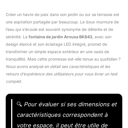
Créer un havre de paix dans son jardin ou sur sa terrasse est
une aspiration partagée par beaucoup. Le doux murmure de
l’eau qui s’écoule est souvent synonyme de détente et de
sérénité. La
fontaine de jardin Arnusa BK843
, avec son
design élancé et son éclairage LED intégré, promet de
transformer un simple espace extérieur en une oasis de
tranquillité. Mais cette promesse est-elle tenue au quotidien ?
Nous avons analysé en détail ses caractéristiques et les
retours d’expérience des utilisateurs pour vous livrer un test
complet.
🔍
Pour évaluer si ses dimensions et
caractéristiques correspondent à
votre espace, il peut être utile de