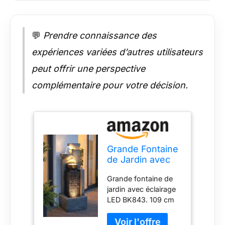
ensuite dans la
piscine principale via
les autres vasques et
💬
Prendre connaissance des
le mur de la cascade.
expériences variées d’autres utilisateurs
peut offrir une perspective
complémentaire pour votre décision.
Grande Fontaine
de Jardin avec
éclairage LED
Grande fontaine de
Fontaine
jardin avec éclairage
Cascade
LED BK843. 109 cm
décoration de
de hauteur La
Jardin
fontaine est en