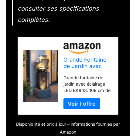
consulter ses spécifications
complètes.
Grande Fontaine
de Jardin avec
éclairage LED
Grande fontaine de
Fontaine Cascade
jardin avec éclairage
décoration de
LED BK843. 109 cm de
Jardin
hauteur La fontaine est
en polyrésine et traitée
dans les moindres
détails. Les coques
inférieure et centrale
Disponibilité et prix à jour – informations fournies par
sont équipées de spots
Amazon
LED blanc chaud. De