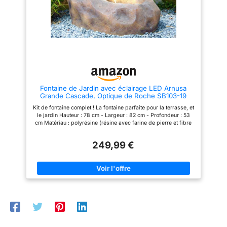
autoportante est une pièce
piscine principale via
élégante de décoration de
les autres vasques et
jardin qui s'adapte à la cour, à
la pelouse et au jardin. Il ajoute
le mur de la cascade.
une belle valeur à n’importe
quel espace qui surprendra
sûrement vos invités.
Fontaine de Jardin avec éclairage LED Arnusa
Grande Cascade, Optique de Roche SB103-19
avec Pompe
Kit de fontaine complet ! La fontaine parfaite pour la terrasse, et
le jardin Hauteur : 78 cm - Largeur : 82 cm - Profondeur : 53
cm Matériau : polyrésine (résine avec farine de pierre et fibre
de verre). Montage facile ! Prêt à l'emploi en quelques étapes
simples et sans outils ! Circuit d'eau fermé ! L'accroche-regard
249,99 €
pour votre maison !