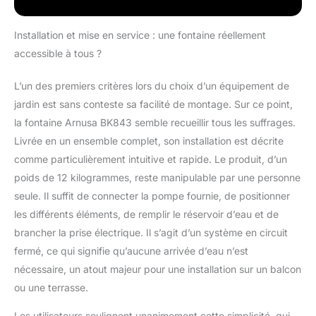
plus, il y a un autre
spot LED autour de la
Installation et mise en service : une fontaine réellement
piscine inférieure, qui
accessible à tous ?
illumine le mur de la
cascade par le bas.
L’un des premiers critères lors du choix d’un équipement de
Une impressionnante
pièce de lumière et
jardin est sans conteste sa facilité de montage. Sur ce point,
d'eau. Hauteur : 109
la fontaine Arnusa BK843 semble recueillir tous les suffrages.
cm Largeur : 37 cm
Livrée en un ensemble complet, son installation est décrite
Profondeur 42 cm
comme particulièrement intuitive et rapide. Le produit, d’un
Poids environ 12 kg
sans eau Matériau :
poids de 12 kilogrammes, reste manipulable par une personne
Polyrésine LED : 3x
seule. Il suffit de connecter la pompe fournie, de positionner
spot LED en blanc
les différents éléments, de remplir le réservoir d’eau et de
chaud Pompe : 16W
brancher la prise électrique. Il s’agit d’un système en circuit
750l/h Bloc
d'alimentation pour
fermé, ce qui signifie qu’aucune arrivée d’eau n’est
éclairage LED : 12V
nécessaire, un atout majeur pour une installation sur un balcon
IP44 Longueur de
ou une terrasse.
câble 3 mètres À
l'intérieur de la fontaine
Les utilisateurs soulignent unanimement cette simplicité, qui