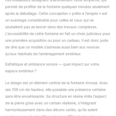
de jardin se trouve le
permet de profiter de la fontaine quelques minutes seulement
bassin d'eau, qui peut
après le déballage. Cette conception « prête à l’emploi » est
contenir environ 30
litres d'eau. La pompe
un avantage considérable pour celles et ceux qui ne
est également placée
souhaitent pas se lancer dans des travaux complexes.
dans ce bassin. Vous
L’accessibilité de cette fontaine en fait un choix judicieux pour
pouvez placer la
une première acquisition ou pour un cadeau. Il est donc juste
fontaine librement.
L'eau est pompée dans
de dire que ce modèle s’adresse aussi bien aux novices
la vasque supérieure à
qu’aux habitués de l’aménagement extérieur.
l'aide de la pompe, où
elle retourne ensuite
Esthétique et ambiance sonore — quel impact sur votre
dans la piscine
espace extérieur ?
principale via les autres
vasques et le mur de la
Le design est un élément central de la fontaine Arnusa. Avec
cascade.
ses 109 cm de hauteur, elle possède une présence certaine
sans être envahissante. Sa structure en résine imite l’aspect
de la pierre grise avec un certain réalisme, s’intégrant
harmonieusement dans des décors variés, qu’ils soient