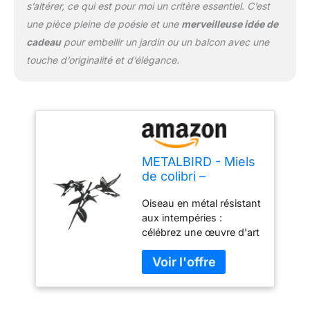
s’altérer, ce qui est pour moi un critère essentiel. C’est
l'amour. Le cadeau
une pièce pleine de poésie et une
merveilleuse idée de
parfait pour quelqu'un
cadeau
pour embellir un jardin ou un balcon avec une
que vous tombez. Local
et éthique : soutenir les
touche d’originalité et d’élégance.
communautés locales
est au cœur de
Metalbird. Notre objectif
est d'être certifié B Corp
en 2022, et nous
sommes fiers de
fabriquer nos beaux
METALBIRD - Miels
oiseaux métalliques ici
de colibri –
dans trois petites
Décorations
Oiseau en métal résistant
entreprises familiales
d'extérieur en acier
aux intempéries :
américaines. Projet d'art
Corten – Art
célébrez une œuvre d'art
mondial : d'une initiative
métallique
intemporelle fabriquée en
d'art urbain de Nouvelle-
fièrement fabriqué
acier Corten de qualité
Zélande à un projet
en Amérique
supérieure qui forme une
artistique mondial. Le
belle patine de rouille qui
projet Metalbird est créé
change avec les saisons.
par tous ceux qui ont