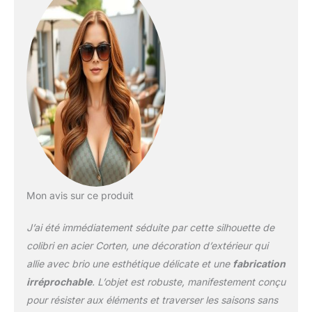
évolution qui ne
s'accouplent pas
normalement à la vie.
Facile à installer : tout ce
dont vous avez besoin
est un marteau pour
installer ces deux pour
toujours dans votre
jardin. Soyez l'artiste.
Transformez une toile
vierge – un arbre, une
clôture, un poteau, un
mur – avec des
ornements d'extérieur
Mon avis sur ce produit
Metalbird. Pré-percez si
le bois est dur. Cadeaux
J’ai été immédiatement séduite par cette silhouette de
romantiques qui durent :
colibri en acier Corten, une décoration d’extérieur qui
art d'extérieur fabriqué
allie avec brio une esthétique délicate et une
fabrication
aux États-Unis et
irréprochable
. L’objet est robuste, manifestement conçu
soigneusement conçu.
Colibri, petit en stature,
pour résister aux éléments et traverser les saisons sans
gestes géants pour