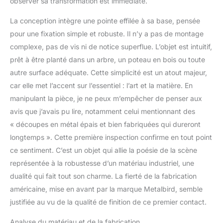
observer sa transformation est immédiate.
est au cœur de
Metalbird. Notre objectif
La conception intègre une pointe effilée à sa base, pensée
est d'être certifié B Corp
pour une fixation simple et robuste. Il n’y a pas de montage
en 2022, et nous
complexe, pas de vis ni de notice superflue. L’objet est intuitif,
sommes fiers de
prêt à être planté dans un arbre, un poteau en bois ou toute
fabriquer nos beaux
autre surface adéquate. Cette simplicité est un atout majeur,
oiseaux métalliques ici
dans trois petites
car elle met l’accent sur l’essentiel : l’art et la matière. En
entreprises familiales
manipulant la pièce, je ne peux m’empêcher de penser aux
américaines. Projet d'art
avis que j’avais pu lire, notamment celui mentionnant des
mondial : d'une initiative
« découpes en métal épais et bien fabriquées qui dureront
d'art urbain de Nouvelle-
Zélande à un projet
longtemps ». Cette première inspection confirme en tout point
artistique mondial. Le
ce sentiment. C’est un objet qui allie la poésie de la scène
projet Metalbird est créé
représentée à la robustesse d’un matériau industriel, une
par tous ceux qui ont
dualité qui fait tout son charme. La fierté de la fabrication
mis en valeur votre
silhouette d'oiseau en
américaine, mise en avant par la marque Metalbird, semble
devenant artistes et
justifiée au vu de la qualité de finition de ce premier contact.
transformant les jardins
pour ravir pendant des
Analyse du matériau et de la fabrication