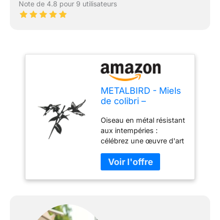
Note de 4.8 pour 9 utilisateurs
METALBIRD - Miels
de colibri –
Décorations
Oiseau en métal résistant
d'extérieur en acier
aux intempéries :
Corten – Art
célébrez une œuvre d'art
métallique
intemporelle fabriquée en
fièrement fabriqué
acier Corten de qualité
en Amérique
supérieure qui forme une
belle patine de rouille qui
change avec les saisons.
Profitez de ces oiseaux
en métal en constante