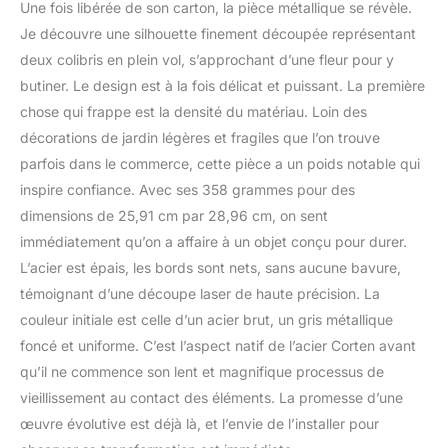
est un marteau pour
Une fois libérée de son carton, la pièce métallique se révèle.
installer ces deux pour
Je découvre une silhouette finement découpée représentant
toujours dans votre
deux colibris en plein vol, s’approchant d’une fleur pour y
jardin. Soyez l'artiste.
butiner. Le design est à la fois délicat et puissant. La première
Transformez une toile
vierge – un arbre, une
chose qui frappe est la densité du matériau. Loin des
clôture, un poteau, un
décorations de jardin légères et fragiles que l’on trouve
mur – avec des
parfois dans le commerce, cette pièce a un poids notable qui
ornements d'extérieur
inspire confiance. Avec ses 358 grammes pour des
Metalbird. Pré-percez si
dimensions de 25,91 cm par 28,96 cm, on sent
le bois est dur. Cadeaux
romantiques qui durent :
immédiatement qu’on a affaire à un objet conçu pour durer.
art d'extérieur fabriqué
L’acier est épais, les bords sont nets, sans aucune bavure,
aux États-Unis et
témoignant d’une découpe laser de haute précision. La
soigneusement conçu.
couleur initiale est celle d’un acier brut, un gris métallique
Colibri, petit en stature,
gestes géants pour
foncé et uniforme. C’est l’aspect natif de l’acier Corten avant
l'amour. Le cadeau
qu’il ne commence son lent et magnifique processus de
parfait pour quelqu'un
vieillissement au contact des éléments. La promesse d’une
que vous tombez. Local
œuvre évolutive est déjà là, et l’envie de l’installer pour
et éthique : soutenir les
communautés locales