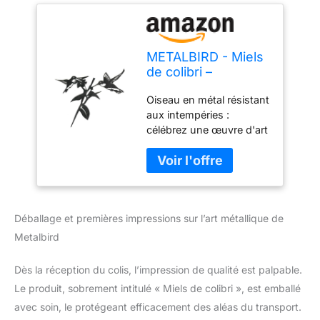
METALBIRD - Miels
de colibri –
Décorations
Oiseau en métal résistant
d'extérieur en acier
aux intempéries :
Corten – Art
célébrez une œuvre d'art
métallique
intemporelle fabriquée en
fièrement fabriqué
acier Corten de qualité
en Amérique
supérieure qui forme une
belle patine de rouille qui
change avec les saisons.
Déballage et premières impressions sur l’art métallique de
Profitez de ces oiseaux
en métal en constante
Metalbird
évolution qui ne
s'accouplent pas
Dès la réception du colis, l’impression de qualité est palpable.
normalement à la vie.
Le produit, sobrement intitulé « Miels de colibri », est emballé
Facile à installer : tout ce
avec soin, le protégeant efficacement des aléas du transport.
dont vous avez besoin