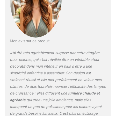
il les garde luxuriantes et
éclatantes, même dans
les coins les plus
sombres de votre
maison. Robuste et
durable : construit avec
des tuyaux en fer
Mon avis sur ce produit
robustes (0,85 mm
d'épaisseur), ce support
J’ai été très agréablement surprise par cette étagère
de plantes offre une
stabilité inégalée. Le
pour plantes, qui s’est révélée être un véritable atout
cadre en fer résistant à la
décoratif dans mon intérieur en plus d’être d’une
rouille et les étagères en
simplicité enfantine à assembler. Son design est
panneaux de particules
vraiment réussi et elle met parfaitement en valeur mes
résistantes à l'eau
assurent la durabilité.
plantes. Je dois toutefois nuancer l’efficacité des lampes
Que ce soit pour contenir
de croissance : elles diffusent une
lumière chaude et
des plantes lourdes ou
agréable
qui crée une jolie ambiance, mais elles
des décorations, ce
manquent un peu de puissance pour les plantes ayant
support de plantes
d'intérieur ne se plie pas
de grands besoins lumineux. C’est plus un éclairage