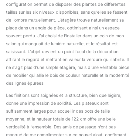
configuration permet de disposer des plantes de différentes
sécurisé, ce qui le rend
tailles sur les six niveaux disponibles, sans qu’elles se fassent
sûr pour les maisons
avec des enfants et des
de l’ombre mutuellement. L’étagère trouve naturellement sa
animaux domestiques.
place dans un angle de pièce, optimisant ainsi un espace
En seulement 30
souvent perdu. J’ai choisi de l’installer dans un coin de mon
minutes, vous pouvez
salon qui manquait de lumière naturelle, et le résultat est
profiter d'une étagère à
plantes élégante et
saisissant. L’objet devient un point focal de la décoration,
robuste qui améliore
attirant le regard et mettant en valeur la verdure qu’il abrite. Il
votre espace. [Élégant et
ne s’agit plus d’une simple étagère, mais d’une véritable pièce
peu encombrant] : ce
de mobilier qui allie le bois de couleur naturelle et la modernité
support de plantes à 6
étages de 121,9 cm de
des lignes épurées.
haut combine le fer et le
Les finitions sont soignées et la structure, bien que légère,
bois pour un design
robuste et élégant. Sa
donne une impression de solidité. Les plateaux sont
structure verticale
suffisamment larges pour accueillir des pots de taille
maximise l'espace, ce qui
moyenne, et la hauteur totale de 122 cm offre une belle
le rend adapté pour
verticalité à l’ensemble. Des amis de passage n’ont pas
mettre en valeur
plusieurs plantes dans
manqué de me complimenter sur ce nouvel ajout, confirmant