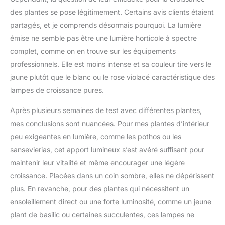
Que ce soit comme
des plantes se pose légitimement. Certains avis clients étaient
support d'angle pour
plantes ou étagère à
partagés, et je comprends désormais pourquoi. La lumière
niveaux, il combine
émise ne semble pas être une lumière horticole à spectre
fonctionnalité et beauté,
complet, comme on en trouve sur les équipements
ajoutant une touche
professionnels. Elle est moins intense et sa couleur tire vers le
rafraîchissante de nature
à votre intérieur. [Design
jaune plutôt que le blanc ou le rose violacé caractéristique des
créatif en forme de S] :
lampes de croissance pures.
inspirée par les courbes
de vignes, cette étagère
Après plusieurs semaines de test avec différentes plantes,
pour plantes d'intérieur
mes conclusions sont nuancées. Pour mes plantes d’intérieur
dispose d'un design
peu exigeantes en lumière, comme les pothos ou les
unique en forme de S qui
sansevierias, cet apport lumineux s’est avéré suffisant pour
apporte élégance et
charme à n'importe quel
maintenir leur vitalité et même encourager une légère
espace. Ses lignes
croissance. Placées dans un coin sombre, elles ne dépérissent
fluides créent un
plus. En revanche, pour des plantes qui nécessitent un
superbe affichage, ce qui
ensoleillement direct ou une forte luminosité, comme un jeune
en fait une pièce unique.
Idéal pour les amateurs
plant de basilic ou certaines succulentes, ces lampes ne
de plantes, ce support