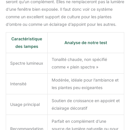
seront qu’un complément. Elles ne remplaceront pas la lumière
de plantes met en valeur
d’une fenêtre bien exposée. Il faut donc voir ce système
la beauté de vos plantes
comme un excellent support de culture pour les plantes
tout en se mariant
parfaitement avec un
d’ombre ou comme un éclairage d’appoint pour les autres.
décor moderne ou
rustique.
Caractéristique
Analyse de notre test
des lampes
Tonalité chaude, non spécifié
Spectre lumineux
comme « plein spectre »
Modérée, idéale pour l’ambiance et
Intensité
les plantes peu exigeantes
Soutien de croissance en appoint et
Usage principal
éclairage décoratif
Parfait en complément d’une
Recommandation
source de lumière naturelle ou pour