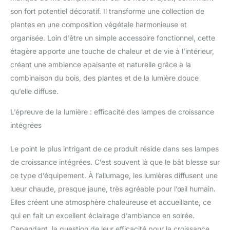
votre salon, chambre à
son fort potentiel décoratif. Il transforme une collection de
coucher ou porche. Les
plantes en une composition végétale harmonieuse et
courbes inspirées de la
organisée. Loin d’être un simple accessoire fonctionnel, cette
vigne apportent une
touche artistique,
étagère apporte une touche de chaleur et de vie à l’intérieur,
transformant n'importe
créant une ambiance apaisante et naturelle grâce à la
quel coin en une oasis
combinaison du bois, des plantes et de la lumière douce
luxuriante tout en
qu’elle diffuse.
gardant votre espace
bien rangé et organisé.
L’épreuve de la lumière : efficacité des lampes de croissance
[Polyvalent et
intégrées
multifonctionnel] : plus
qu'une étagère pour
plantes avec lampe de
Le point le plus intrigant de ce produit réside dans ses lampes
croissance, cette pièce
de croissance intégrées. C’est souvent là que le bât blesse sur
polyvalente affiche des
ce type d’équipement. À l’allumage, les lumières diffusent une
livres, des photos ou des
lueur chaude, presque jaune, très agréable pour l’œil humain.
décorations. Son design
élégant en fait un cadeau
Elles créent une atmosphère chaleureuse et accueillante, ce
idéal ou un ajout élégant
qui en fait un excellent éclairage d’ambiance en soirée.
à n'importe quelle pièce.
Cependant, la question de leur efficacité pour la croissance