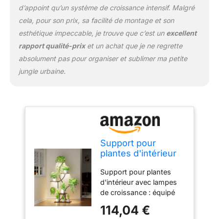
et ne se déforme pas, ce
d’appoint qu’un système de croissance intensif. Malgré
qui en fait un choix fiable
cela, pour son prix, sa facilité de montage et son
et durable pour tout type
esthétique impeccable, je trouve que c’est un
excellent
d'intérieur. Assemblage
facile et sûr : conçu pour
rapport qualité-prix
et un achat que je ne regrette
un assemblage rapide et
absolument pas pour organiser et sublimer ma petite
facile, ce support d'angle
jungle urbaine.
pour plantes est livré
avec tous les outils et les
instructions claires dont
vous avez besoin. La
sécurité est une priorité
absolue : les sangles de
meubles sont incluses
Support pour
pour garder le support
plantes d'intérieur
sécurisé, ce qui le rend
avec lampes de
sûr pour les maisons
Support pour plantes
croissance, étagère
avec des enfants et des
d'intérieur avec lampes
d'intérieur à 6
animaux domestiques.
de croissance : équipé
niveaux, support
En seulement 30
de lampes de croissance
d'angle de 122 cm
114,04 €
minutes, vous pouvez
à spectre complet, ce
pour plantes