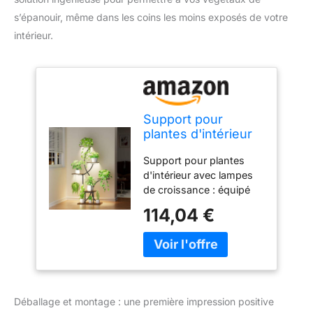
s’épanouir, même dans les coins les moins exposés de votre
intérieur.
Support pour
plantes d'intérieur
avec lampes de
Support pour plantes
croissance, étagère
d'intérieur avec lampes
d'intérieur à 6
de croissance : équipé
niveaux, support
de lampes de croissance
d'angle de 122 cm
114,04 €
à spectre complet, ce
pour plantes
support de plantes avec
d'intérieur, étagère
lumières aide vos plantes
lumineuse en forme
d'intérieur à prospérer
de S, grand support
plus longtemps. Doté de
de
10 niveaux de luminosité
Déballage et montage : une première impression positive
réglables et de 3