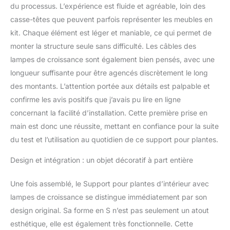
résistantes à l'eau
du processus. L’expérience est fluide et agréable, loin des
assurent la durabilité.
casse-têtes que peuvent parfois représenter les meubles en
Que ce soit pour contenir
kit. Chaque élément est léger et maniable, ce qui permet de
des plantes lourdes ou
monter la structure seule sans difficulté. Les câbles des
des décorations, ce
support de plantes
lampes de croissance sont également bien pensés, avec une
d'intérieur ne se plie pas
longueur suffisante pour être agencés discrètement le long
et ne se déforme pas, ce
des montants. L’attention portée aux détails est palpable et
qui en fait un choix fiable
confirme les avis positifs que j’avais pu lire en ligne
et durable pour tout type
d'intérieur. Assemblage
concernant la facilité d’installation. Cette première prise en
facile et sûr : conçu pour
main est donc une réussite, mettant en confiance pour la suite
un assemblage rapide et
du test et l’utilisation au quotidien de ce support pour plantes.
facile, ce support d'angle
pour plantes est livré
Design et intégration : un objet décoratif à part entière
avec tous les outils et les
instructions claires dont
Une fois assemblé, le Support pour plantes d’intérieur avec
vous avez besoin. La
lampes de croissance se distingue immédiatement par son
sécurité est une priorité
absolue : les sangles de
design original. Sa forme en S n’est pas seulement un atout
meubles sont incluses
esthétique, elle est également très fonctionnelle. Cette
pour garder le support