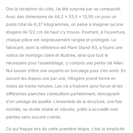
réglages de minuterie, ce
Dès la réception du colis, j’ai été surprise par sa compacité.
support lumineux offre la
quantité parfaite de
Avec des dimensions de 44,2 x 33,5 x 13,59 cm pour un
lumière pour une
poids total de 6,37 kilogrammes, on peine à imaginer qu’une
croissance saine. Dites
étagère de 122 cm de haut s’y trouve. Pourtant, à l’ouverture,
adieu au déplacement de
chaque pièce est soigneusement rangée et protégée. Le
vos plantes à l'extérieur :
fabricant, dont la référence est Plant Stand-93, a fourni une
il les garde luxuriantes et
éclatantes, même dans
notice de montage claire et illustrée, ainsi que tout le
les coins les plus
nécessaire pour l’assemblage, y compris une petite clé Allen.
sombres de votre
Nul besoin d’être une experte en bricolage pour s’en sortir. En
maison. Robuste et
suivant les étapes une par une, l’étagère prend forme en
durable : construit avec
des tuyaux en fer
moins de trente minutes. Les vis s’insèrent sans forcer et les
robustes (0,85 mm
différentes planches s’emboîtent parfaitement, témoignant
d'épaisseur), ce support
d’un usinage de qualité. L’ensemble de la structure, une fois
de plantes offre une
montée, se révèle stable et robuste, prête à accueillir mes
stabilité inégalée. Le
cadre en fer résistant à la
plantes sans aucune crainte.
rouille et les étagères en
panneaux de particules
Ce qui frappe lors de cette première étape, c’est la simplicité