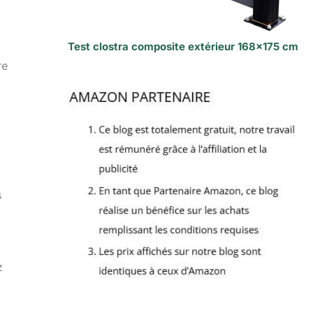
Test clostra composite extérieur 168×175 cm
re
s
z