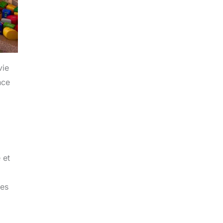
vie
nce
 et
ues