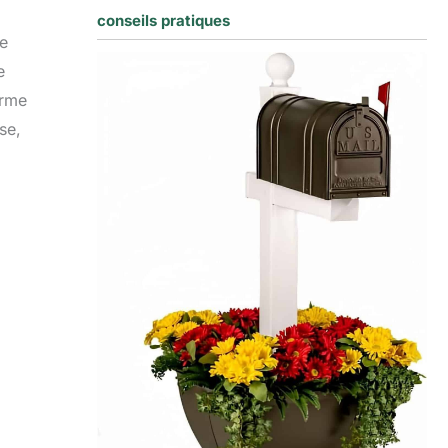
conseils pratiques
ne
e
arme
se,